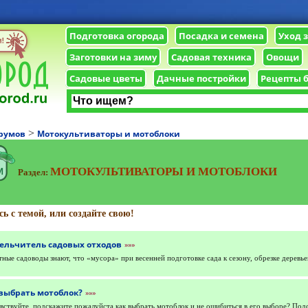
Подготовка огорода
Посадка и семена
Уход 
Заготовки на зиму
Садовая техника
Овощи
Садовые цветы
Дачные постройки
Рецепты 
>
румов
Мотокультиваторы и мотоблоки
МОТОКУЛЬТИВАТОРЫ И МОТОБЛОКИ
Раздел:
ь с темой, или создайте свою!
ельчитель садовых отходов
»»»
ные садоводы знают, что «мусора» при весенней подготовке сада к сезону, обрезке деревье
 выбрать мотоблок?
»»»
вствуйте, подскажите пожалуйста как выбрать мотоблок и не ошибиться в его выборе? Под