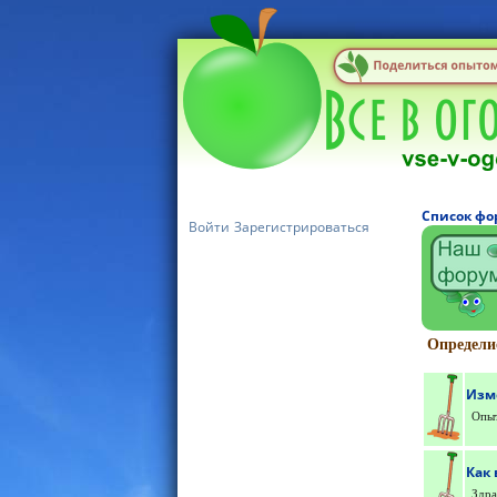
Список фо
Войти
Зарегистрироваться
Определис
Изм
Опыт
Как
Здра