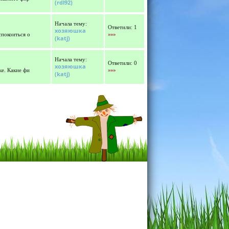
(rdl92)
Начала тему:
Ответили: 1
хозяюшка
»»»
спокоиться о
(katj)
Начала тему:
Ответили: 0
хозяюшка
»»»
е. Какие фи
(katj)