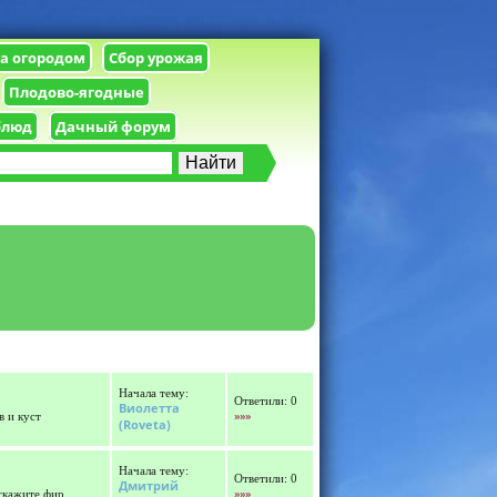
за огородом
Сбор урожая
Плодово-ягодные
блюд
Дачный форум
Начала тему:
Ответили: 0
Виолетта
»»»
в и куст
(Roveta)
Начала тему:
Ответили: 0
Дмитрий
»»»
скажите фир