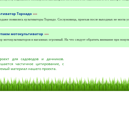
ьтиватор Торнадо
»»»
одаже появились культиваторы Торнадо. Сослуживица, приехав после выходных не могла у
упаем мотокультиватор
»»»
р мотокультиваторов в магазинах огромный. На что следует обратить внимание при покупк
оект для садоводов и дачников.
ешается частичное цитирование, с
уемый материал нашего проекта.